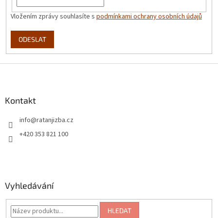
Vložením zprávy souhlasíte s
podmínkami ochrany osobních údajů
ODESLAT
Z
á
p
a
Kontakt
t
info
@
ratanjizba.cz
í
+420 353 821 100
Vyhledávání
HLEDAT