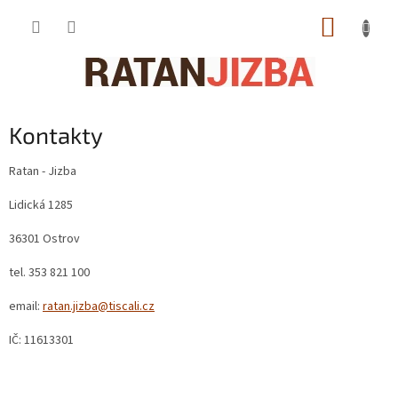
Přejít
NÁKUP
na
obsah
KOŠÍK
Kontakty
Ratan - Jizba
Lidická 1285
36301 Ostrov
tel. 353 821 100
email:
ratan.jizba@tiscali.cz
IČ: 11613301