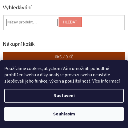
Vyhledávání
HLEDAT
Nákupní košík
0
KS /
0 KČ
Používáme cookies, abychom Vám umožnili pohodlné
prohlížení webu a díky analýze provozu webu neustále
zlepšovali jeho funkce, výkon a použitelnost.
Více informací
Vytvořil Shoptet
Nastavení
Copyright 2026
Ratan - Jizba
. Všechna práva vyhrazena.
Souhlasím