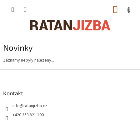
Přejít
NÁKUP
na
obsah
KOŠÍK
Novinky
Záznamy nebyly nalezeny...
Z
á
p
a
Kontakt
t
info
@
ratanjizba.cz
í
+420 353 821 100